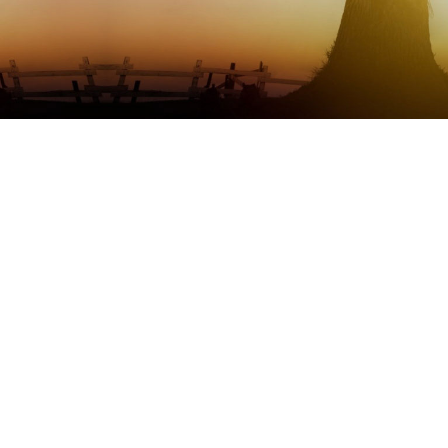
Refresh te specializuar ne zhvillimin e
software sipas porosise dhe kerkesave te
klientit per biznese te vogla dhe te mesme.